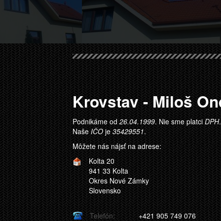
Krovstav - Miloš O
Podnikáme od
26.04.1999
. Nie sme platci
DPH
.
Naše
IČO
je
35429551
.
Môžete nás nájsť na adrese:
Kolta 20
941 33
Kolta
Okres Nové Zámky
Slovensko
Telefón:
+421 905 749 076