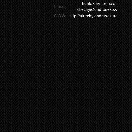
kontaktný formulár
E-mail:
strechy@ondrusek.sk
WWW:
http://strechy.ondrusek.sk